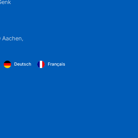
Genk
0 Aachen,
Deutsch
Français