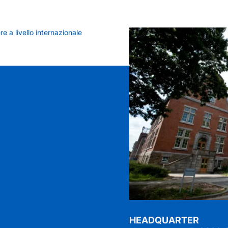
re a livello internazionale
Arkite è stata nomin
I
HEADQUARTER