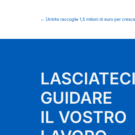
←
[Arkite raccoglie 1,5 milioni di euro per cresce
LASCIATEC
GUIDARE
IL VOSTRO