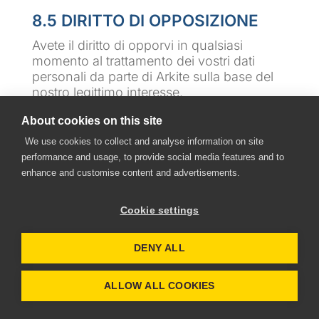
8.5 DIRITTO DI OPPOSIZIONE
Avete il diritto di opporvi in qualsiasi
momento al trattamento dei vostri dati
personali da parte di Arkite sulla base del
nostro legittimo interesse.
About cookies on this site
8.6 PORTABILITÀ DEI DATI
We use cookies to collect and analyse information on site
performance and usage, to provide social media features and to
Ove tecnicamente possibile, l'utente può
enhance and customise content and advertisements.
richiedere ad Arkite di esportare i dati
personali che attualmente conserviamo su
di lui in un formato strutturato,
Cookie settings
comunemente utilizzato e leggibile da una
macchina e chiedere che i suoi dati
DENY ALL
personali vengano trasmessi a un'altra
società di sua scelta.
ALLOW ALL COOKIES
BOOK A DEMO