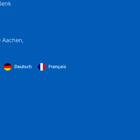
Genk
0 Aachen,
Deutsch
Français