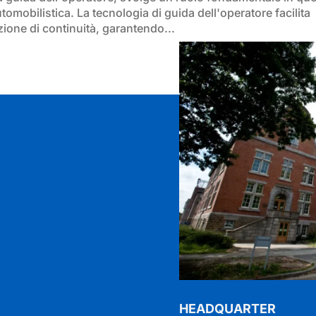
omobilistica. La tecnologia di guida dell'operatore facilita
one di continuità, garantendo...
I
HEADQUARTER