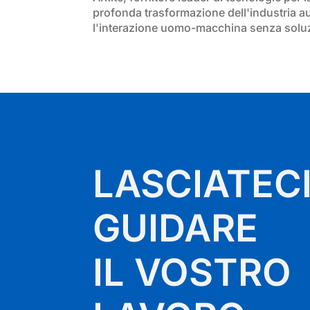
profonda trasformazione dell'industria aut
l'interazione uomo-macchina senza soluzi
LASCIATEC
GUIDARE
IL VOSTRO