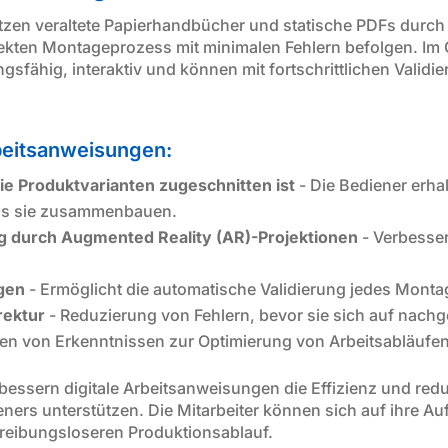
tzen veraltete Papierhandbücher und statische PDFs durch
rrekten Montageprozess mit minimalen Fehlern befolgen. I
fähig, interaktiv und können mit fortschrittlichen Validi
beitsanweisungen:
 die Produktvarianten zugeschnitten ist
- Die Bediener erha
das sie zusammenbauen.
ng durch Augmented Reality (AR)-Projektionen
- Verbesser
ugen
- Ermöglicht die automatische Validierung jedes Montag
rektur
- Reduzierung von Fehlern, bevor sie sich auf nach
en von Erkenntnissen zur Optimierung von Arbeitsabläufen
bessern digitale Arbeitsanweisungen die Effizienz und red
eners unterstützen. Die Mitarbeiter können sich auf ihre Au
 reibungsloseren Produktionsablauf.