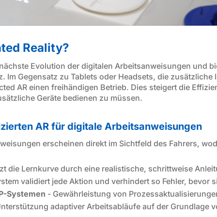
ted Reality?
e nächste Evolution der digitalen Arbeitsanweisungen und bie
 Im Gegensatz zu Tablets oder Headsets, die zusätzliche 
ed AR einen freihändigen Betrieb. Dies steigert die Effizien
sätzliche Geräte bedienen zu müssen.
jizierten AR für digitale Arbeitsanweisungen
nweisungen erscheinen direkt im Sichtfeld des Fahrers, w
zt die Lernkurve durch eine realistische, schrittweise Anlei
stem validiert jede Aktion und verhindert so Fehler, bevor s
ERP-Systemen
- Gewährleistung von Prozessaktualisierunge
nterstützung adaptiver Arbeitsabläufe auf der Grundlage