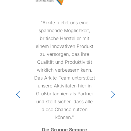
"Arkite ist eine
hervorragende Gruppe von
Fachleuten, die in jeder
Situation mit Kompetenz und
Sinn für Dringlichkeit
reagieren. Die Kunden
fühlen sich gut aufgehoben,
weil sie wissen, dass
jemand von Arkite ihre
Probleme entweder
verhindern oder lösen wird."
Angiolini Beratung
Italien