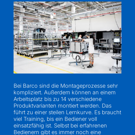
Bei Barco sind die Montageprozesse sehr
kompliziert. Außerdem können an einem
Arbeitsplatz bis zu 14 verschiedene
Produktvarianten montiert werden. Das
führt zu einer steilen Lernkurve. Es braucht
viel Training, bis ein Bediener voll
einsatzfähig ist. Selbst bei erfahrenen
Bedienern gibt es immer noch eine