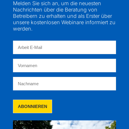
Melden Sie sich an, um die neuesten
Nachrichten über die Beratung von
Betreibern zu erhalten und als Erster über
unsere kostenlosen Webinare informiert zu
werden.