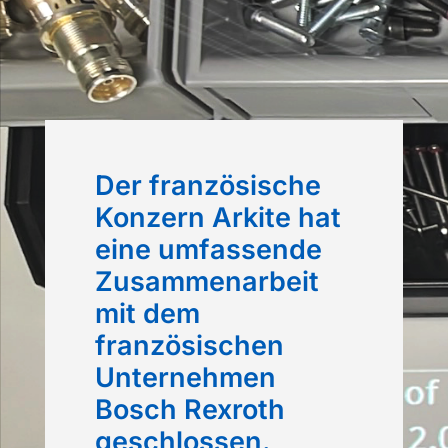
Der französische
Konzern Arkite hat
eine umfassende
Zusammenarbeit
mit dem
französischen
Unternehmen
Bosch Rexroth
geschlossen.