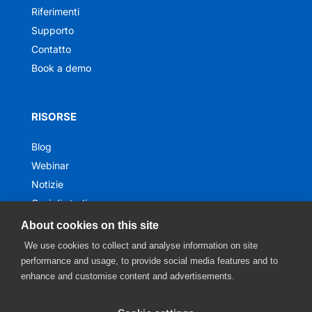
Riferimenti
Supporto
Contatto
Book a demo
RISORSE
Blog
Webinar
Notizie
Casi di studio
Ebook
About cookies on this site
We use cookies to collect and analyse information on site
performance and usage, to provide social media features and to
enhance and customise content and advertisements.