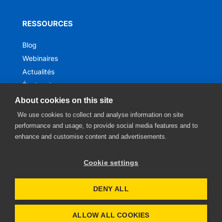
RESSOURCES
Blog
Webinaires
Actualités
Études de cas
Ebooks
About cookies on this site
We use cookies to collect and analyse information on site
performance and usage, to provide social media features and to
enhance and customise content and advertisements.
Cookie settings
DENY ALL
Avis de confidentialité
- Site web
ALLOW ALL COOKIES
par
Digitong