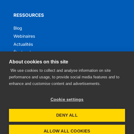
RESSOURCES
Blog
Webinaires
Actualités
Études de cas
Ebooks
About cookies on this site
We use cookies to collect and analyse information on site
performance and usage, to provide social media features and to
enhance and customise content and advertisements.
Cookie settings
DENY ALL
Avis de confidentialité
- Site web
ALLOW ALL COOKIES
par
Digitong