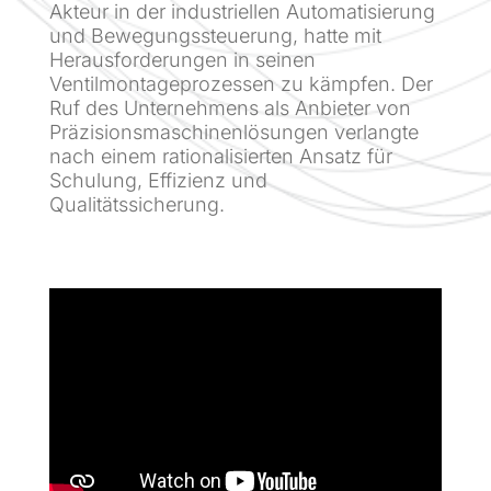
Akteur in der industriellen Automatisierung
und Bewegungssteuerung, hatte mit
Herausforderungen in seinen
Ventilmontageprozessen zu kämpfen. Der
Ruf des Unternehmens als Anbieter von
Präzisionsmaschinenlösungen verlangte
nach einem rationalisierten Ansatz für
Schulung, Effizienz und
Qualitätssicherung.