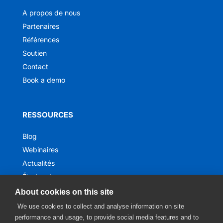
A propos de nous
Partenaires
Références
Soutien
Contact
Book a demo
RESSOURCES
Blog
Webinaires
Actualités
Études de cas
Ebooks
About cookies on this site
We use cookies to collect and analyse information on site
performance and usage, to provide social media features and to