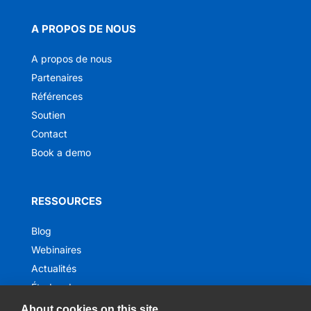
A PROPOS DE NOUS
A propos de nous
Partenaires
Références
Soutien
Contact
Book a demo
RESSOURCES
Blog
Webinaires
Actualités
Études de cas
Ebooks
About cookies on this site