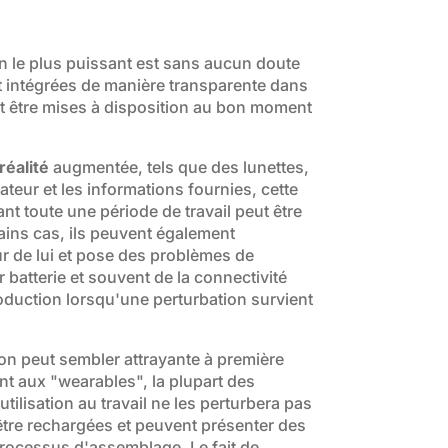
n le plus puissant est sans aucun doute
nt intégrées de manière transparente dans
et être mises à disposition au bon moment
réalité
augmentée, tels que des lunettes,
sateur et les informations fournies, cette
t toute une période de travail peut être
tains cas, ils peuvent également
ur de lui et pose des problèmes de
r batterie et souvent de la connectivité
duction lorsqu'une perturbation survient
ion peut sembler attrayante à première
nt aux "wearables", la plupart des
tilisation au travail ne les perturbera pas
t être rechargées et peuvent présenter des
rocessus d'assemblage. Le fait de