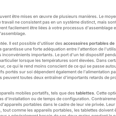
euvent être mises en œuvre de plusieurs manières. Le moye
e travail ne consistent pas en un système distinct, mais so
uvent facilement être liées à votre processus d'assemblage 
d'assemblage.
tée. Il est possible d'utiliser des
accessoires portables de 
 garantisse une forte adéquation entre l'attention de l'utili
nconvénients importants. Le port d'un tel dispositif pendan
particulier lorsque les températures sont élevées. Dans cer
leur, ce qui le rend moins conscient de ce qui se passe auto
itifs portés sur soi dépendent également de l'alimentation pa
peuvent toutes deux entraîner d'importants retards de pro
ppareils mobiles portatifs, tels que des
tablettes
. Cette opt
as d'installation ou de temps de configuration. Contraireme
d'appareils portables dans le cadre de leur vie privée. Leur u
is, tout comme les appareils portables, les tablettes doiven
teur a généralement besoin de ses deux mains pendant le p