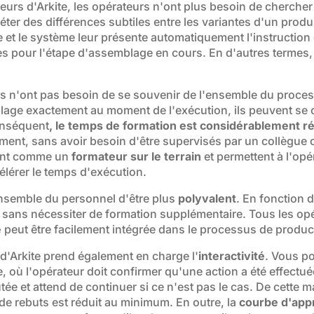
urs d'Arkite, les opérateurs n'ont plus besoin de chercher 
er des différences subtiles entre les variantes d'un produi
e et le système leur présente automatiquement l'instruction 
tes pour l'étape d'assemblage en cours. En d'autres termes,
urs n'ont pas besoin de se souvenir de l'ensemble du proc
lage exactement au moment de l'exécution, ils peuvent se c
conséquent
, le temps de formation est considérablement ré
nt, sans avoir besoin d'être supervisés par un collègue 
sent comme un
formateur sur le terrain
et permettent à l'opé
lérer le temps d'exécution.
nsemble du personnel d'être plus
polyvalent
. En fonction 
re sans nécessiter de formation supplémentaire. Tous les op
e
peut être facilement intégrée dans le processus de produc
 d'Arkite prend également en charge l'
interactivité
. Vous po
 où l'opérateur doit confirmer qu'une action a été effectué
tée et attend de continuer si ce n'est pas le cas. De cette m
 de rebuts est réduit au minimum. En outre, la
courbe d'app