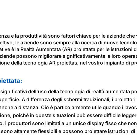
ienza e la produttività sono fattori chiave per le aziende ch
ttivo, le aziende sono sempre alla ricerca di nuove tecnolo
ive è la Realtà Aumentata (AR) proiettata per le istruzioni d
e aziende possono migliorare significativamente le loro oper
one della tecnologia AR proiettata nel vostro impianto di p
iettata:
ignificativi dell'uso della tecnologia di realtà aumentata pro
perficie. A differenza degli schermi tradizionali, i proietto
anche a distanza. Ciò è particolarmente utile quando i lavor
ione, poiché in queste situazioni può essere difficile legger
i produttori sono limitati a un unico display fisso che non
, sono altamente flessibili e possono proiettare istruzioni d