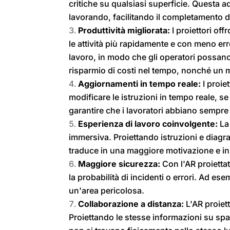
critiche su qualsiasi superficie. Questa ad
lavorando, facilitando il completamento de
Produttività migliorata:
I proiettori off
le attività più rapidamente e con meno erro
lavoro, in modo che gli operatori possano
risparmio di costi nel tempo, nonché un mi
Aggiornamenti in tempo reale:
I proie
modificare le istruzioni in tempo reale, s
garantire che i lavoratori abbiano sempre
Esperienza di lavoro coinvolgente:
La 
immersiva. Proiettando istruzioni e diagr
traduce in una maggiore motivazione e in
Maggiore sicurezza:
Con l'AR proiettat
la probabilità di incidenti o errori. Ad es
un'area pericolosa.
Collaborazione a distanza:
L'AR proiett
Proiettando le stesse informazioni su spa